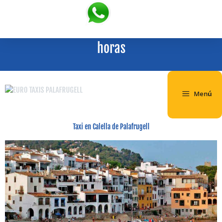
Ofrecemos Servicios de Taxi a
Calella
24
horas
Menú
Taxi en Calella de Palafrugell